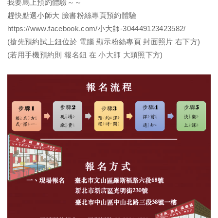
我要馬上預約體驗～～
趕快點選小師大 臉書粉絲專頁預約體驗
https://www.facebook.com/小大師-304449123423582/
(搶先預約試上鈕位於 電腦 顯示粉絲專頁 封面照片 右下方)
(若用手機預約則 報名鈕 在 小大師 大頭照下方)