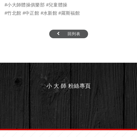
#小大師體操俱樂部
#兒童體操
#竹北館
#中正館
#水新館
#羅斯福館
回列表
小 大 師 粉絲專頁