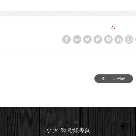
/ /
回列表
小 大 師 粉絲專頁