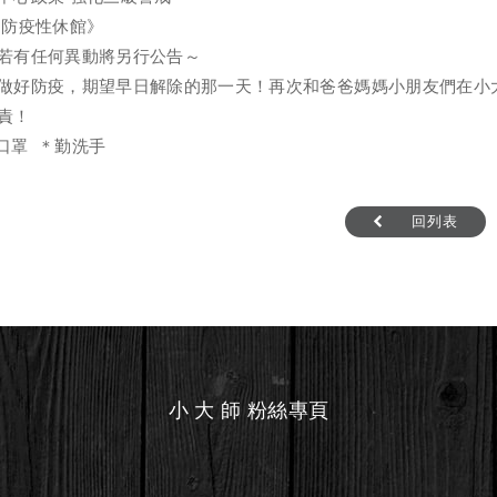
 防疫性休館》
若有任何異動將另行公告～
做好防疫，期望早日解除的那一天！再次和爸爸媽媽小朋友們在小
責！
口罩 ＊勤洗手
回列表
小 大 師 粉絲專頁