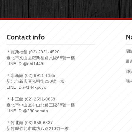
Contact info
N
關
＊羅斯福館 (02) 2931-4520
臺北市文山區羅斯福路六段68號一樓
最
LINE ID:
@ehf1449l
師
＊水新館 (02) 8911-1135
新北市新店區光明街230號一樓
課
LINE ID:
@144kpoyo
＊中正館 (02) 2591-0858
臺北市中山區中山北路三段38號一樓
LINE ID:
@290pqmdn
＊竹北館 (03) 658-6837
新竹縣竹北市成功八路210號一樓