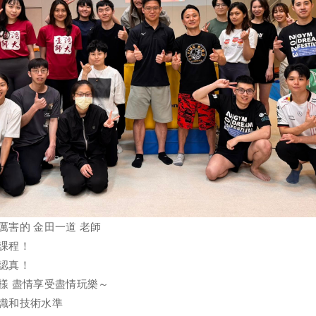
厲害的 金田一道 老師
課程！
認真！
樣 盡情享受盡情玩樂～
識和技術水準