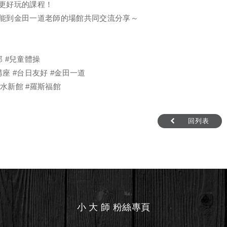
更好玩的課程！
能到金田一道老師的場館共同交流分享～
部
#兒童體操
講座
#台日友好
#金田一道
#水新館
#羅斯福館
回列表
小 大 師 粉絲專頁