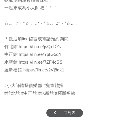
一起來成為小大師吧！！！
☆.。.:*・°☆.。.:*・°☆.。.:*・°☆.。.
＊歡迎加line留言或電話預約詢問
竹北館
https://lin.ee/jsQnDZv
中正館
https://lin.ee/YptG5qY
水新館
https://lin.ee/7ZF4cSS
羅斯福館
https://lin.ee/2Vj8ak1
#小大師體操俱樂部
#兒童體操
#竹北館
#中正館
#水新館
#羅斯福館
回列表